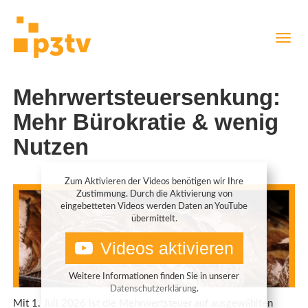
Direkt
Navig
zum
aktiv
Inhalt
Mehrwertsteuersenkung:
Mehr Bürokratie & wenig
Nutzen
Zum Aktivieren der Videos benötigen wir Ihre
Zustimmung. Durch die Aktivierung von
eingebetteten Videos werden Daten an YouTube
übermittelt.
Videos aktivieren
Weitere Informationen finden Sie in unserer
Datenschutzerklärung
.
Mit 1. Juli 2026 ist die Mehrwertsteuer auf ausgewählten