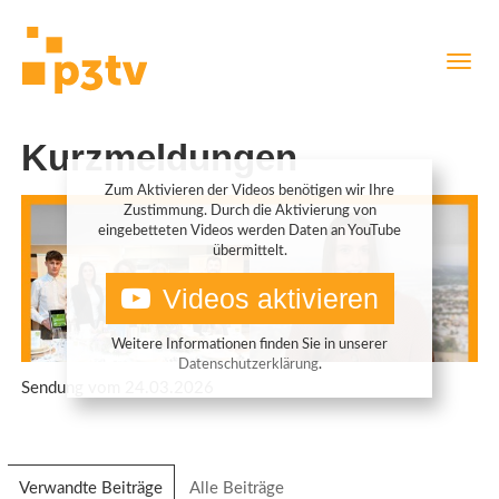
Direkt
Navig
zum
aktiv
Inhalt
Kurzmeldungen
Zum Aktivieren der Videos benötigen wir Ihre
Zustimmung. Durch die Aktivierung von
eingebetteten Videos werden Daten an YouTube
übermittelt.
Videos aktivieren
Weitere Informationen finden Sie in unserer
Datenschutzerklärung
.
Sendung vom 24.03.2026
Verwandte Beiträge
(aktiver
Alle Beiträge