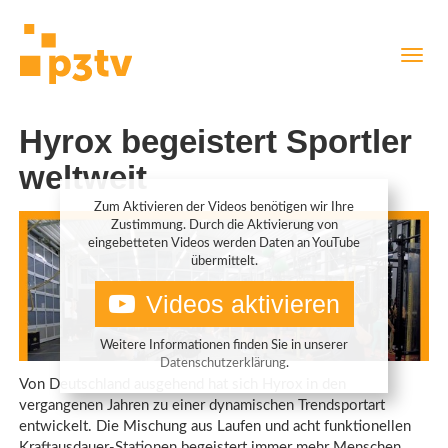
Direkt
Navig
zum
aktiv
Inhalt
Hyrox begeistert Sportler
weltweit
Zum Aktivieren der Videos benötigen wir Ihre
Zustimmung. Durch die Aktivierung von
eingebetteten Videos werden Daten an YouTube
übermittelt.
Videos aktivieren
Weitere Informationen finden Sie in unserer
Datenschutzerklärung
.
Von Deutschland ausgehend hat sich Hyrox in den
vergangenen Jahren zu einer dynamischen Trendsportart
entwickelt. Die Mischung aus Laufen und acht funktionellen
Kraftausdauer-Stationen begeistert immer mehr Menschen