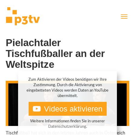
Direkt
Navig
zum
aktiv
Inhalt
Pielachtaler
Tischfußballer an der
Weltspitze
Zum Aktivieren der Videos benötigen wir Ihre
Zustimmung. Durch die Aktivierung von
eingebetteten Videos werden Daten an YouTube
übermittelt.
Videos aktivieren
Weitere Informationen finden Sie in unserer
Datenschutzerklärung
.
Tischfußball hat sich in den letzten Jahren auch in Österreich