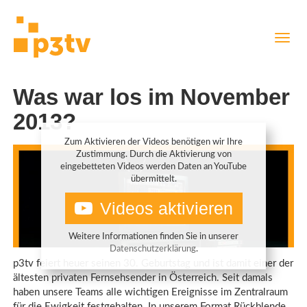
Direkt
Navig
zum
aktiv
Inhalt
Was war los im November
2013?
Zum Aktivieren der Videos benötigen wir Ihre
Zustimmung. Durch die Aktivierung von
eingebetteten Videos werden Daten an YouTube
übermittelt.
Videos aktivieren
Weitere Informationen finden Sie in unserer
Datenschutzerklärung
.
p3tv feiert heuer seinen 30. Geburtstag und ist damit einer der
ältesten privaten Fernsehsender in Österreich. Seit damals
haben unsere Teams alle wichtigen Ereignisse im Zentralraum
für die Ewigkeit festgehalten. In unserem Format Rückblende