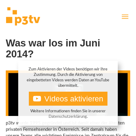
Direkt
Navig
zum
aktiv
Inhalt
Was war los im Juni
2014?
Zum Aktivieren der Videos benötigen wir Ihre
Zustimmung. Durch die Aktivierung von
eingebetteten Videos werden Daten an YouTube
übermittelt.
Videos aktivieren
Weitere Informationen finden Sie in unserer
Datenschutzerklärung
.
p3tv wurde 1995 gegründet und ist damit einer der ältesten
privaten Fernsehsender in Österreich. Seit damals haben
unsere Teams alle wichtigen Ereignisse im Zentralraum für die