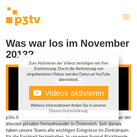
Direkt
Navig
zum
aktiv
Inhalt
Was war los im November
2013?
Zum Aktivieren der Videos benötigen wir Ihre
Zustimmung. Durch die Aktivierung von
eingebetteten Videos werden Daten an YouTube
übermittelt.
Videos aktivieren
Weitere Informationen finden Sie in unserer
Datenschutzerklärung
.
p3tv feiert heuer seinen 30. Geburtstag und ist damit einer der
ältesten privaten Fernsehsender in Österreich. Seit damals
haben unsere Teams alle wichtigen Ereignisse im Zentralraum
für die Ewigkeit festgehalten. In unserem Format Rückblende