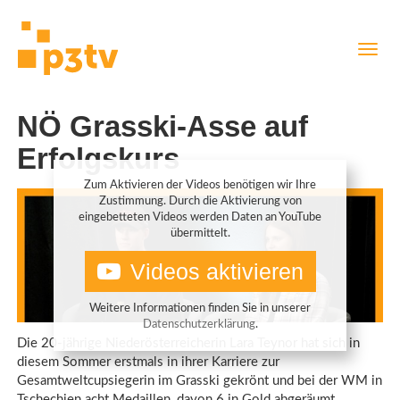
Direkt
Navig
zum
aktiv
Inhalt
NÖ Grasski-Asse auf
Erfolgskurs
Zum Aktivieren der Videos benötigen wir Ihre
Zustimmung. Durch die Aktivierung von
eingebetteten Videos werden Daten an YouTube
übermittelt.
Videos aktivieren
Weitere Informationen finden Sie in unserer
Datenschutzerklärung
.
Die 20-jährige Niederösterreicherin Lara Teynor hat sich in
diesem Sommer erstmals in ihrer Karriere zur
Gesamtweltcupsiegerin im Grasski gekrönt und bei der WM in
Tschechien acht Medaillen, davon 6 in Gold abgeräumt.