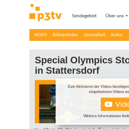
Direkt
zum
Sendegebiet
Über uns
Inhalt
NEWS
Bühnenfieber
Gesundheit
Kultur
Special Olympics St
in Stattersdorf
Zum Aktivieren der Videos benötigen
eingebetteten Videos we
Vide
Weitere Informationen finde