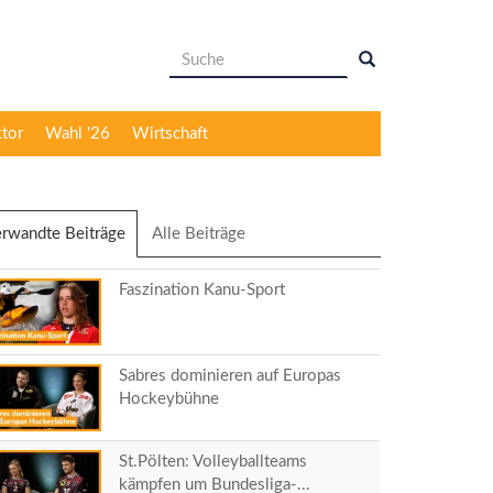
Suchformular
Suche
ktor
Wahl '26
Wirtschaft
rwandte Beiträge
(aktiver
Alle Beiträge
Reiter)
Faszination Kanu-Sport
Sabres dominieren auf Europas
Hockeybühne
St.Pölten: Volleyballteams
kämpfen um Bundesliga-...