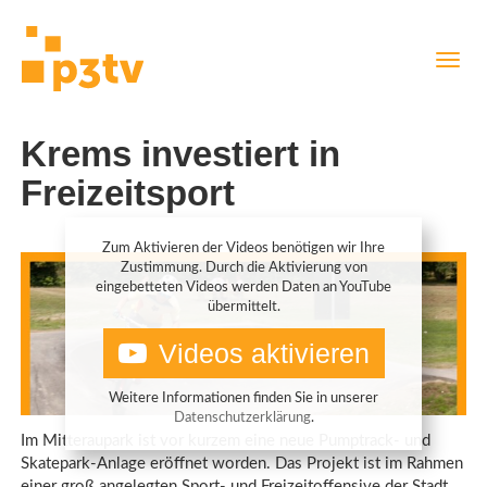
Direkt
Navig
zum
aktiv
Inhalt
Krems investiert in
Freizeitsport
Zum Aktivieren der Videos benötigen wir Ihre
Zustimmung. Durch die Aktivierung von
eingebetteten Videos werden Daten an YouTube
übermittelt.
Videos aktivieren
Weitere Informationen finden Sie in unserer
Datenschutzerklärung
.
Im Mitteraupark ist vor kurzem eine neue Pumptrack- und
Skatepark-Anlage eröffnet worden. Das Projekt ist im Rahmen
einer groß angelegten Sport- und Freizeitoffensive der Stadt