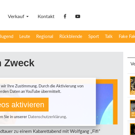
Verkauf
Kontakt
facebook
YouTube
Jugend
Leute
Regional
Rückblende
Sport
Talk
Fake Fa
n Zweck
Ve
 wir Ihre Zustimmung. Durch die Aktivierung von
rden Daten an YouTube übermittelt.
os aktivieren
n Sie in unserer
Datenschutzerklärung
.
ndtauer zu einem Kabarettabend mit Wolfgang „Fifi“