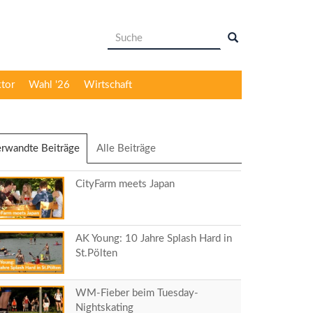
Suchformular
Suche
ktor
Wahl '26
Wirtschaft
rwandte Beiträge
(aktiver
Alle Beiträge
Reiter)
CityFarm meets Japan
AK Young: 10 Jahre Splash Hard in
St.Pölten
WM-Fieber beim Tuesday-
Nightskating