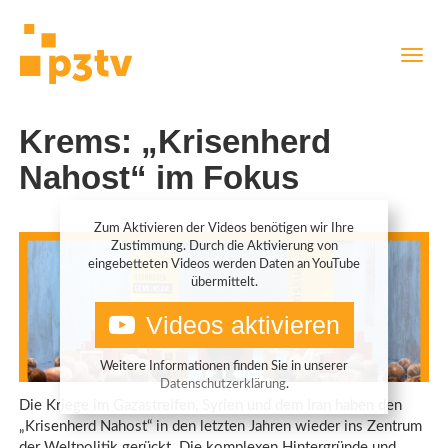
Direkt
Navig
zum
aktiv
Inhalt
Krems: „Krisenherd
Nahost“ im Fokus
Zum Aktivieren der Videos benötigen wir Ihre
Zustimmung. Durch die Aktivierung von
eingebetteten Videos werden Daten an YouTube
übermittelt.
Videos aktivieren
Weitere Informationen finden Sie in unserer
Datenschutzerklärung
.
Die Kriege im Gazastreifen, Syrien und dem Iran haben den
„Krisenherd Nahost“ in den letzten Jahren wieder ins Zentrum
der Weltpolitik gerückt. Die komplexen Hintergründe und