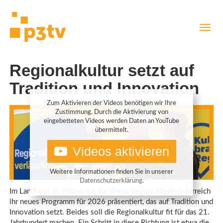
Direkt
Navig
zum
aktiv
Inhalt
Regionalkultur setzt auf
Tradition und Innovation
Zum Aktivieren der Videos benötigen wir Ihre
Zustimmung. Durch die Aktivierung von
eingebetteten Videos werden Daten an YouTube
übermittelt.
Videos aktivieren
Weitere Informationen finden Sie in unserer
Datenschutzerklärung
.
Im Landhaus St. Pölten hat die Kultur.Region.Niederösterreich
ihr neues Programm für 2026 präsentiert, das auf Tradition und
Innovation setzt. Beides soll die Regionalkultur fit für das 21.
Jahrhundert machen. Ein Schritt in diese Richtung ist etwa die