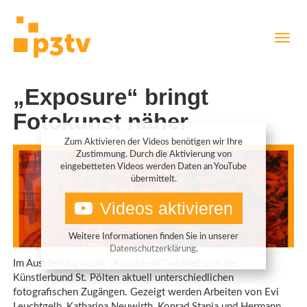
Direkt
Navig
zum
aktiv
Inhalt
„Exposure“ bringt
Fotokunst näher
Zum Aktivieren der Videos benötigen wir Ihre
Zustimmung. Durch die Aktivierung von
eingebetteten Videos werden Daten an YouTube
übermittelt.
Videos aktivieren
Weitere Informationen finden Sie in unserer
Datenschutzerklärung
.
Im Ausstellungsraum „Kunstwerk“ widmet sich der
Künstlerbund St. Pölten aktuell unterschiedlichen
fotografischen Zugängen. Gezeigt werden Arbeiten von Evi
Leuchtgelb, Katharina Neuwirth, Konrad Stania und Hermann