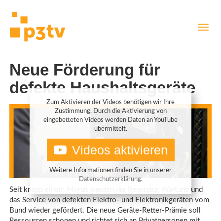
Direkt
Navig
zum
aktiv
Inhalt
Neue Förderung für
defekte Haushaltsgeräte
Zum Aktivieren der Videos benötigen wir Ihre
Zustimmung. Durch die Aktivierung von
eingebetteten Videos werden Daten an YouTube
übermittelt.
Videos aktivieren
Weitere Informationen finden Sie in unserer
Datenschutzerklärung
.
Seit knapp einem Monat werden die Reparatur, Wartung und
das Service von defekten Elektro- und Elektronikgeräten vom
Bund wieder gefördert. Die neue Geräte-Retter-Prämie soll
Ressourcen schonen und richtet sich an Privatpersonen mit