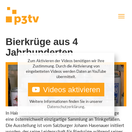
Direkt
Navig
zum
aktiv
Inhalt
Bierkrüge aus 4
Jahrhunderten
Zum Aktivieren der Videos benötigen wir Ihre
Zustimmung. Durch die Aktivierung von
eingebetteten Videos werden Daten an YouTube
übermittelt.
Videos aktivieren
Weitere Informationen finden Sie in unserer
Datenschutzerklärung
.
In Hainfeld beherbergt das Museum Historischer Bierkrüge
eine österreichweit einzigartige Sammlung an Trinkgefäßen.
Die Ausstellung ist vom Salzburger Johann Hasenauer initiiert
worden, der seine Leidenschaft für Bierkrüge während seiner