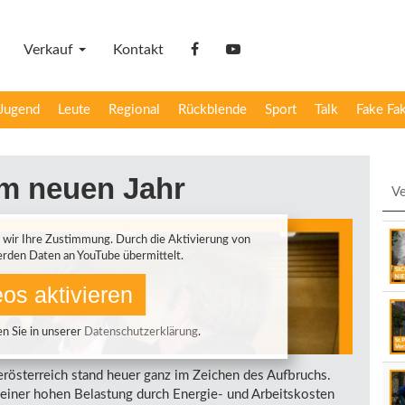
Verkauf
Kontakt
facebook
YouTube
Jugend
Leute
Regional
Rückblende
Sport
Talk
Fake Fa
m neuen Jahr
Ve
 wir Ihre Zustimmung. Durch die Aktivierung von
rden Daten an YouTube übermittelt.
os aktivieren
n Sie in unserer
Datenschutzerklärung
.
rösterreich stand heuer ganz im Zeichen des Aufbruchs.
einer hohen Belastung durch Energie- und Arbeitskosten