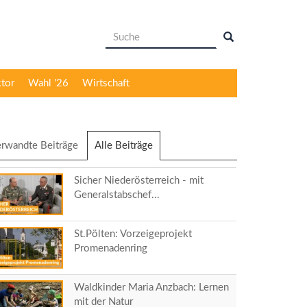
Suchformular
Suche
ktor
Wahl '26
Wirtschaft
rwandte Beiträge
Alle Beiträge
(aktiver
Reiter)
Sicher Niederösterreich - mit
Generalstabschef...
St.Pölten: Vorzeigeprojekt
Promenadenring
Waldkinder Maria Anzbach: Lernen
mit der Natur