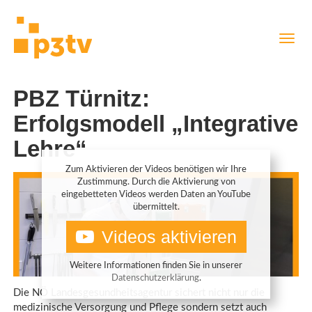
Direkt
Navig
zum
aktiv
Inhalt
PBZ Türnitz:
Erfolgsmodell „Integrative
Lehre“
Zum Aktivieren der Videos benötigen wir Ihre
Zustimmung. Durch die Aktivierung von
eingebetteten Videos werden Daten an YouTube
übermittelt.
Videos aktivieren
Weitere Informationen finden Sie in unserer
Datenschutzerklärung
.
Die NÖ Landesgesundheitsagentur sichert nicht nur die
medizinische Versorgung und Pflege sondern setzt auch