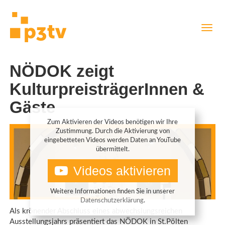
Direkt
Navig
zum
aktiv
Inhalt
NÖDOK zeigt
KulturpreisträgerInnen &
Gäste
Zum Aktivieren der Videos benötigen wir Ihre
Zustimmung. Durch die Aktivierung von
eingebetteten Videos werden Daten an YouTube
übermittelt.
Videos aktivieren
Weitere Informationen finden Sie in unserer
Datenschutzerklärung
.
Als krönender Abschluss eines abwechslungsreichen
Ausstellungsjahrs präsentiert das NÖDOK in St.Pölten