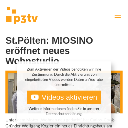
Direkt
Navig
zum
aktiv
Inhalt
St.Pölten: M!OSINO
eröffnet neues
Wohnstudio
Zum Aktivieren der Videos benötigen wir Ihre
Zustimmung. Durch die Aktivierung von
eingebetteten Videos werden Daten an YouTube
übermittelt.
Videos aktivieren
Weitere Informationen finden Sie in unserer
Datenschutzerklärung
.
Unter dem Motto „Wohnen neu gedacht“ hat Carlos-Cook-
Gründer Wolfgang Kogler ein neues Einrichtungshaus am