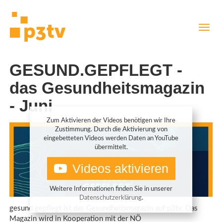
Direkt
Navig
zum
aktiv
Inhalt
GESUND.GEPFLEGT -
das Gesundheitsmagazin
- Juni
Zum Aktivieren der Videos benötigen wir Ihre
Zustimmung. Durch die Aktivierung von
eingebetteten Videos werden Daten an YouTube
übermittelt.
Videos aktivieren
Weitere Informationen finden Sie in unserer
Datenschutzerklärung
.
gesund.gepflegt ist das Gesundheitsmagazin auf p3tv. Das
Magazin wird in Kooperation mit der NÖ