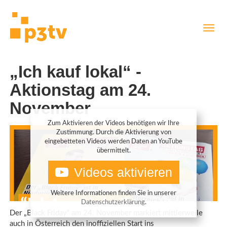
Direkt
Navig
zum
aktiv
Inhalt
„Ich kauf lokal“ -
Aktionstag am 24.
November
Zum Aktivieren der Videos benötigen wir Ihre
Zustimmung. Durch die Aktivierung von
eingebetteten Videos werden Daten an YouTube
übermittelt.
Videos aktivieren
Weitere Informationen finden Sie in unserer
Datenschutzerklärung
.
Der „Black Friday“ am 24. November markiert mittlerweile
auch in Österreich den inoffiziellen Start ins