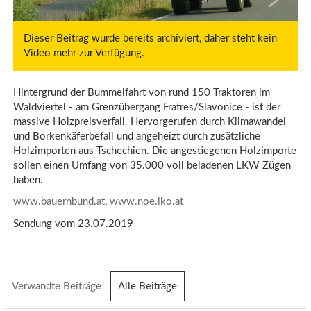
Dieser Beitrag wurde bereits archiviert, daher steht kein
Video mehr zur Verfügung.
Hintergrund der Bummelfahrt von rund 150 Traktoren im
Waldviertel - am Grenzübergang Fratres/Slavonice - ist der
massive Holzpreisverfall. Hervorgerufen durch Klimawandel
und Borkenkäferbefall und angeheizt durch zusätzliche
Holzimporten aus Tschechien. Die angestiegenen Holzimporte
sollen einen Umfang von 35.000 voll beladenen LKW Zügen
haben.
www.bauernbund.at
,
www.noe.lko.at
Sendung vom 23.07.2019
Verwandte Beiträge
Alle Beiträge
(aktiver
Reiter)