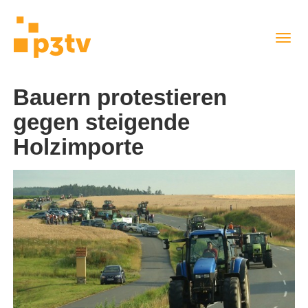
Direkt
Navig
zum
aktiv
Inhalt
Bauern protestieren
gegen steigende
Holzimporte