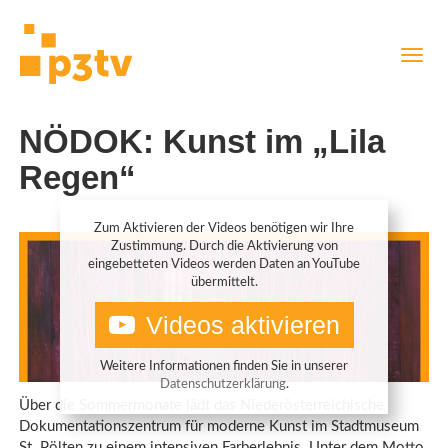
Direkt
Navig
zum
aktiv
Inhalt
NÖDOK: Kunst im „Lila
Regen“
Zum Aktivieren der Videos benötigen wir Ihre
Zustimmung. Durch die Aktivierung von
eingebetteten Videos werden Daten an YouTube
übermittelt.
Videos aktivieren
Weitere Informationen finden Sie in unserer
Datenschutzerklärung
.
Über die Sommermonate lädt das Niederösterreichische
Dokumentationszentrum für moderne Kunst im Stadtmuseum
St. Pölten zu einem intensiven Farberlebnis. Unter dem Motto