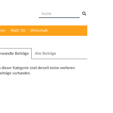
Suchformular
Suche
ktor
Wahl '26
Wirtschaft
rwandte Beiträge
(aktiver
Alle Beiträge
Reiter)
n dieser Kategorie sind derzeit keine weiteren
eiträge vorhanden.