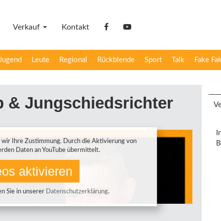
Verkauf
Kontakt
facebook
YouTube
Jugend
Leute
Regional
Rückblende
Sport
Talk
Fake Fa
b & Jungschiedsrichter
Ve
I
 wir Ihre Zustimmung. Durch die Aktivierung von
B
rden Daten an YouTube übermittelt.
os aktivieren
n Sie in unserer
Datenschutzerklärung
.