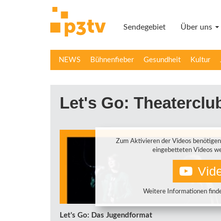
Direkt
zum
Sendegebiet
Über uns
Inhalt
NEWS
Bühnenfieber
Gesundheit
Kultur
Let's Go: Theaterclu
Zum Aktivieren der Videos benötigen
eingebetteten Videos we
Vide
Weitere Informationen finde
Let's Go: Das Jugendformat