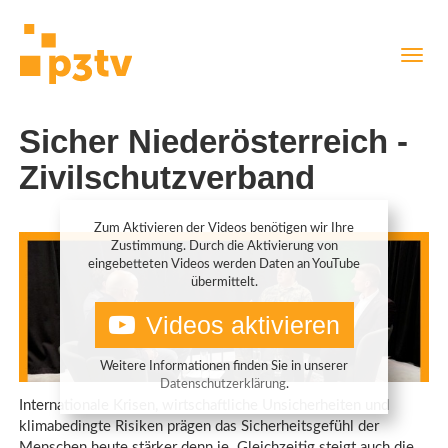
Direkt
Navig
zum
aktiv
Inhalt
Sicher Niederösterreich -
Zivilschutzverband
Zum Aktivieren der Videos benötigen wir Ihre
Zustimmung. Durch die Aktivierung von
eingebetteten Videos werden Daten an YouTube
übermittelt.
Videos aktivieren
Weitere Informationen finden Sie in unserer
Datenschutzerklärung
.
Internationale Krisen, wirtschaftliche Unsicherheiten und
klimabedingte Risiken prägen das Sicherheitsgefühl der
Menschen heute stärker denn je. Gleichzeitig steigt auch die