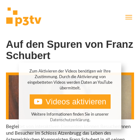
Direkt
Navig
zum
aktiv
Inhalt
Auf den Spuren von Franz
Schubert
Zum Aktivieren der Videos benötigen wir Ihre
Zustimmung. Durch die Aktivierung von
eingebetteten Videos werden Daten an YouTube
übermittelt.
Videos aktivieren
Weitere Informationen finden Sie in unserer
Datenschutzerklärung
.
Begleitet von interaktiven Elementen können Besucherinnen
und Besucher im Schloss Atzenbrugg das Leben des
österreichischen Komponisten Franz Schubert in all seinen