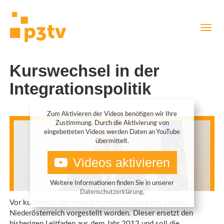
Direkt
Navig
zum
aktiv
Inhalt
Kurswechsel in der
Integrationspolitik
Zum Aktivieren der Videos benötigen wir Ihre
Zustimmung. Durch die Aktivierung von
eingebetteten Videos werden Daten an YouTube
übermittelt.
Videos aktivieren
Weitere Informationen finden Sie in unserer
Datenschutzerklärung
.
Vor kurzem ist der neue Integrationskodex des Landes
Niederösterreich vorgestellt worden. Dieser ersetzt den
bisherigen Leitfaden aus dem Jahr 2012 und soll die