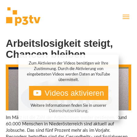
Direkt
Navig
zum
aktiv
Inhalt
Arbeitslosigkeit steigt,
Chancen bleiben
Zum Aktivieren der Videos benötigen wir Ihre
Zustimmung. Durch die Aktivierung von
eingebetteten Videos werden Daten an YouTube
übermittelt.
Videos aktivieren
Weitere Informationen finden Sie in unserer
Datenschutzerklärung
.
Im März ist die Zahl der Arbeitslosen weiter gestiegen. Rund
60.000 Menschen in Niederösterreich sind aktuell auf
Jobsuche. Das sind fünf Prozent mehr als im Vorjahr.
Besonders betroffen sind das Gesundheits- und Sozialwesen,