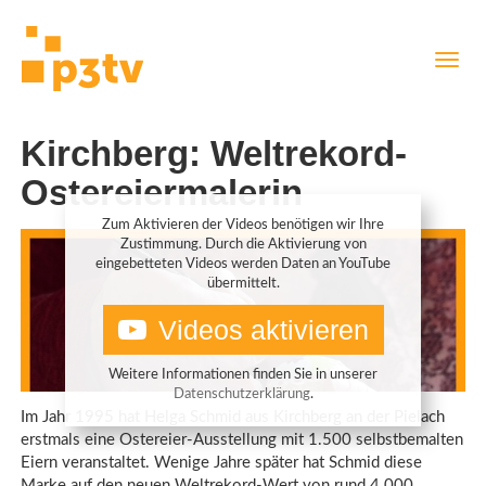
Direkt
Navig
zum
aktiv
Inhalt
Kirchberg: Weltrekord-
Ostereiermalerin
Zum Aktivieren der Videos benötigen wir Ihre
Zustimmung. Durch die Aktivierung von
eingebetteten Videos werden Daten an YouTube
übermittelt.
Videos aktivieren
Weitere Informationen finden Sie in unserer
Datenschutzerklärung
.
Im Jahr 1995 hat Helga Schmid aus Kirchberg an der Pielach
erstmals eine Ostereier-Ausstellung mit 1.500 selbstbemalten
Eiern veranstaltet. Wenige Jahre später hat Schmid diese
Marke auf den neuen Weltrekord-Wert von rund 4.000