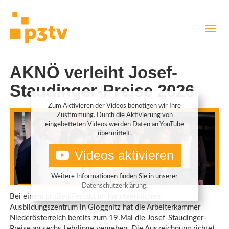
Direkt
Navig
zum
aktiv
Inhalt
AKNÖ verleiht Josef-
Staudinger-Preise 2026
Zum Aktivieren der Videos benötigen wir Ihre
Zustimmung. Durch die Aktivierung von
eingebetteten Videos werden Daten an YouTube
übermittelt.
Videos aktivieren
Weitere Informationen finden Sie in unserer
Datenschutzerklärung
.
Bei einem großen Festakt im handwerklichen
Ausbildungszentrum in Gloggnitz hat die Arbeiterkammer
Niederösterreich bereits zum 19.Mal die Josef-Staudinger-
Preise an sechs Lehrlinge vergeben. Die Auszeichnung richtet