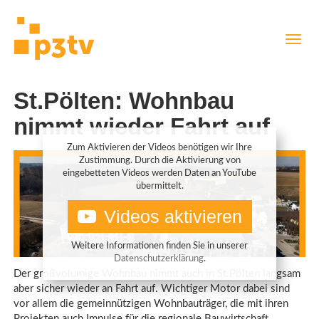
Direkt
Navig
zum
aktiv
Inhalt
St.Pölten: Wohnbau
nimmt wieder Fahrt auf
Zum Aktivieren der Videos benötigen wir Ihre
Zustimmung. Durch die Aktivierung von
eingebetteten Videos werden Daten an YouTube
übermittelt.
Videos aktivieren
Weitere Informationen finden Sie in unserer
Datenschutzerklärung
.
Der großvolumige Wohnbau nimmt auch in St.Pölten langsam
aber sicher wieder an Fahrt auf. Wichtiger Motor dabei sind
vor allem die gemeinnützigen Wohnbauträger, die mit ihren
Projekten auch Impulse für die regionale Bauwirtschaft