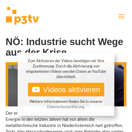
Direkt
Navig
zum
aktiv
Inhalt
NÖ: Industrie sucht Wege
aus der Krise
Zum Aktivieren der Videos benötigen wir Ihre
Zustimmung. Durch die Aktivierung von
eingebetteten Videos werden Daten an YouTube
übermittelt.
Videos aktivieren
Weitere Informationen finden Sie in unserer
Datenschutzerklärung
.
Der enorme Kostenanstieg für Rohstoffe, Personal und
Energie in den letzten Jahren hat vor allem die
metalltechnische Industrie in Niederösterreich hart getroffen.
Trotz aller Herausforderungen sind viele Betriebe aber weiter