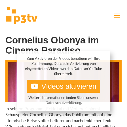
Direkt
Navig
zum
aktiv
Inhalt
Cornelius Obonya im
Cinema Paradiso
Zum Aktivieren der Videos benötigen wir Ihre
Zustimmung. Durch die Aktivierung von
eingebetteten Videos werden Daten an YouTube
übermittelt.
Videos aktivieren
Weitere Informationen finden Sie in unserer
Datenschutzerklärung
.
In seinem Programm „Ecklokal mit Verlierer“ nimmt
Schauspieler Cornelius Obonya das Publikum mit auf eine
literarische Reise voller heiterer und nachdenklicher Texte.
Wie an einem Ecklokal, bei dem sich zwei unterschiedliche