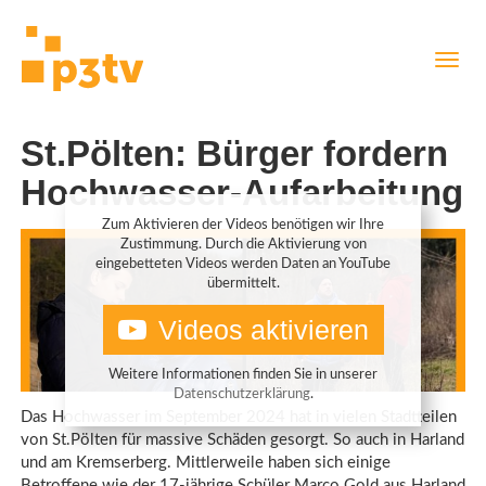
Direkt
Navig
zum
aktiv
Inhalt
St.Pölten: Bürger fordern
Hochwasser-Aufarbeitung
Zum Aktivieren der Videos benötigen wir Ihre
Zustimmung. Durch die Aktivierung von
eingebetteten Videos werden Daten an YouTube
übermittelt.
Videos aktivieren
Weitere Informationen finden Sie in unserer
Datenschutzerklärung
.
Das Hochwasser im September 2024 hat in vielen Stadtteilen
von St.Pölten für massive Schäden gesorgt. So auch in Harland
und am Kremserberg. Mittlerweile haben sich einige
Betroffene wie der 17-jährige Schüler Marco Gold aus Harland