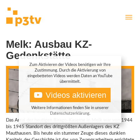
Direkt
Navig
zum
aktiv
Inhalt
Melk: Ausbau KZ-
Gedenkstätte
Zum Aktivieren der Videos benötigen wir Ihre
Zustimmung. Durch die Aktivierung von
eingebetteten Videos werden Daten an YouTube
übermittelt.
Videos aktivieren
Weitere Informationen finden Sie in unserer
Datenschutzerklärung
.
Das Areal der heutigen Birago-Kaserne in Melk war von 1944
bis 1945 Standort des drittgrößten Außenlagers des KZ
Mauthausen. Bis heute ein stummer Zeuge dieses dunklen
Kapitels der Geschichte ist das von Zwangsarbeitern errichtete