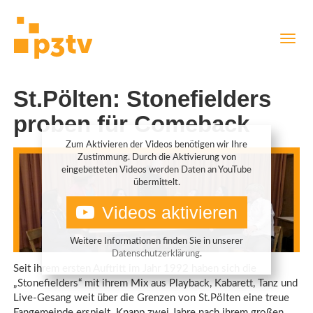
Direkt
Navig
zum
aktiv
Inhalt
St.Pölten: Stonefielders
proben für Comeback
Zum Aktivieren der Videos benötigen wir Ihre
Zustimmung. Durch die Aktivierung von
eingebetteten Videos werden Daten an YouTube
übermittelt.
Videos aktivieren
Weitere Informationen finden Sie in unserer
Datenschutzerklärung
.
Seit ihrem ersten Auftritt im Jahr 1992 haben sich die
„Stonefielders“ mit ihrem Mix aus Playback, Kabarett, Tanz und
Live-Gesang weit über die Grenzen von St.Pölten eine treue
Fangemeinde erspielt. Knapp zwei Jahre nach ihrem großen