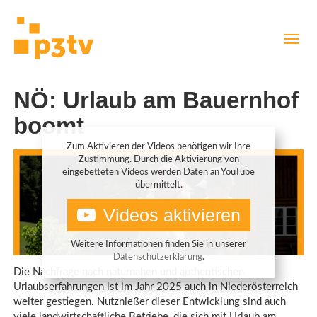
Direkt
Navig
zum
aktiv
Inhalt
NÖ: Urlaub am Bauernhof
boomt
Zum Aktivieren der Videos benötigen wir Ihre
Zustimmung. Durch die Aktivierung von
eingebetteten Videos werden Daten an YouTube
übermittelt.
Videos aktivieren
Weitere Informationen finden Sie in unserer
Datenschutzerklärung
.
Die Nachfrage nach naturnahen und authentischen
Urlaubserfahrungen ist im Jahr 2025 auch in Niederösterreich
weiter gestiegen. Nutznießer dieser Entwicklung sind auch
viele landwirtschaftliche Betriebe, die sich mit Urlaub am