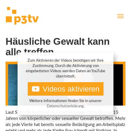
Direkt
Navig
zum
aktiv
Inhalt
Häusliche Gewalt kann
alle treffen
Zum Aktivieren der Videos benötigen wir Ihre
Zustimmung. Durch die Aktivierung von
eingebetteten Videos werden Daten an YouTube
übermittelt.
Videos aktivieren
Weitere Informationen finden Sie in unserer
Datenschutzerklärung
.
Laut Statistik Austria ist in Österreich jede dritte Frau ab 15
Jahren von körperlicher oder sexueller Gewalt betroffen. Mehr
als jede Vierte hat bereits sexuelle Belästigung am Arbeitsplatz
erlebt und mehr als jede fünfte Frau kämpft mit Stalking. In