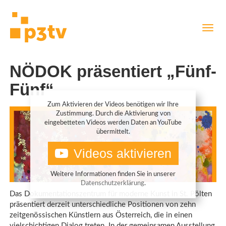
Direkt
Navig
zum
aktiv
Inhalt
NÖDOK präsentiert „Fünf-
Fünf“
Zum Aktivieren der Videos benötigen wir Ihre
Zustimmung. Durch die Aktivierung von
eingebetteten Videos werden Daten an YouTube
übermittelt.
Videos aktivieren
Weitere Informationen finden Sie in unserer
Datenschutzerklärung
.
Das Dokumentationszentrum für moderne Kunst in St. Pölten
präsentiert derzeit unterschiedliche Positionen von zehn
zeitgenössischen Künstlern aus Österreich, die in einen
vielschichtigen Dialog treten. In der gemeinsamen Ausstellung