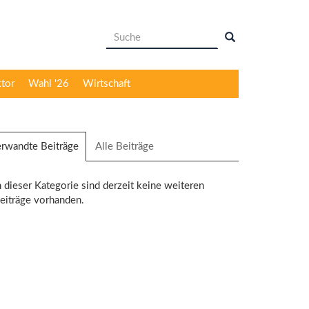
Suchformular
Suche
ktor
Wahl '26
Wirtschaft
rwandte Beiträge
(aktiver
Alle Beiträge
Reiter)
n dieser Kategorie sind derzeit keine weiteren
eiträge vorhanden.