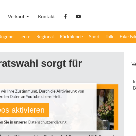
Verkauf
Kontakt
facebook
YouTube
Jugend
Leute
Regional
Rückblende
Sport
Talk
Fake Fa
atswahl sorgt für
Ve
I
B
 wir Ihre Zustimmung. Durch die Aktivierung von
rden Daten an YouTube übermittelt.
os aktivieren
n Sie in unserer
Datenschutzerklärung
.