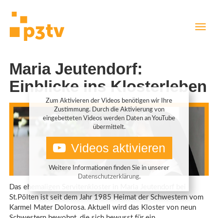
Direkt
Navig
zum
aktiv
Inhalt
Maria Jeutendorf:
Einblicke ins Klosterleben
Zum Aktivieren der Videos benötigen wir Ihre
Zustimmung. Durch die Aktivierung von
eingebetteten Videos werden Daten an YouTube
übermittelt.
Videos aktivieren
Weitere Informationen finden Sie in unserer
Datenschutzerklärung
.
Das ehemaligen Servitenkloster in Maria Jeutendorf bei
St.Pölten ist seit dem Jahr 1985 Heimat der Schwestern vom
Karmel Mater Dolorosa. Aktuell wird das Kloster von neun
Schwestern bewohnt, die sich bewusst für ein