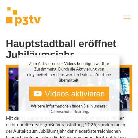
Direkt
Navig
zum
aktiv
Inhalt
Hauptstadtball eröffnet
Jubiläumsjahr
Zum Aktivieren der Videos benötigen wir Ihre
Zustimmung. Durch die Aktivierung von
eingebetteten Videos werden Daten an YouTube
übermittelt.
Videos aktivieren
Weitere Informationen finden Sie in unserer
Datenschutzerklärung
.
Mit dem Hauptstadtball im VAZ St.Pölten ist am 10. Jänner
nicht nur die erste große Veranstaltung 2026, sondern auch
der Auftakt zum Jubiläumsjahr der niederösterreichischen
Landeshauptstadt über die Bühne gegangen. Eröffnet haben