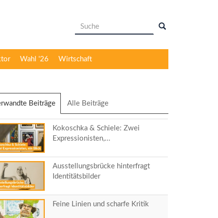
Suchformular
Suche
ktor
Wahl '26
Wirtschaft
rwandte Beiträge
(aktiver
Alle Beiträge
Reiter)
Kokoschka & Schiele: Zwei
Expressionisten,...
Ausstellungsbrücke hinterfragt
Identitätsbilder
Feine Linien und scharfe Kritik