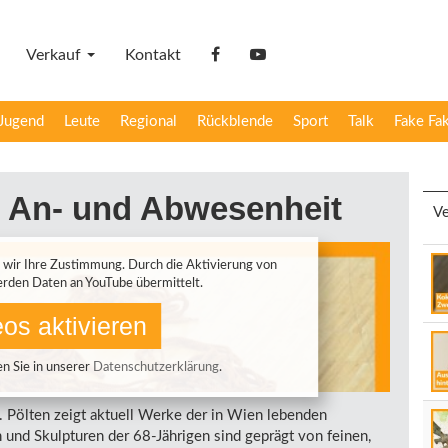
Verkauf
Kontakt
facebook
YouTube
Jugend
Leute
Regional
Rückblende
Sport
Talk
Fake Fa
 An- und Abwesenheit
Ve
 wir Ihre Zustimmung. Durch die Aktivierung von
rden Daten an YouTube übermittelt.
os aktivieren
n Sie in unserer
Datenschutzerklärung
.
. Pölten zeigt aktuell Werke der in Wien lebenden
 und Skulpturen der 68-Jährigen sind geprägt von feinen,