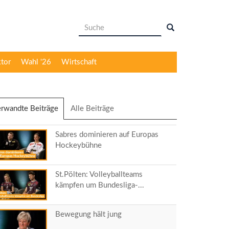
Suchformular
Suche
ktor
Wahl '26
Wirtschaft
rwandte Beiträge
(aktiver
Alle Beiträge
Reiter)
Sabres dominieren auf Europas
Hockeybühne
St.Pölten: Volleyballteams
kämpfen um Bundesliga-...
Bewegung hält jung