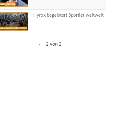
Hyrox begeistert Sportler weltweit
‹
2 von 2