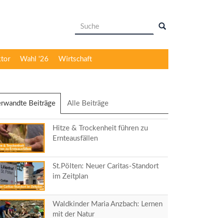
Suchformular
Suche
ktor
Wahl '26
Wirtschaft
rwandte Beiträge
(aktiver
Alle Beiträge
Reiter)
Hitze & Trockenheit führen zu
Ernteausfällen
St.Pölten: Neuer Caritas-Standort
im Zeitplan
Waldkinder Maria Anzbach: Lernen
mit der Natur