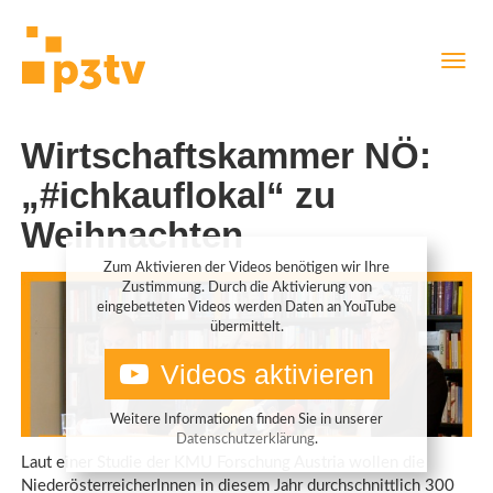
Direkt
Navig
zum
aktiv
Inhalt
Wirtschaftskammer NÖ:
„#ichkauflokal“ zu
Weihnachten
Zum Aktivieren der Videos benötigen wir Ihre
Zustimmung. Durch die Aktivierung von
eingebetteten Videos werden Daten an YouTube
übermittelt.
Videos aktivieren
Weitere Informationen finden Sie in unserer
Datenschutzerklärung
.
Laut einer Studie der KMU Forschung Austria wollen die
NiederösterreicherInnen in diesem Jahr durchschnittlich 300