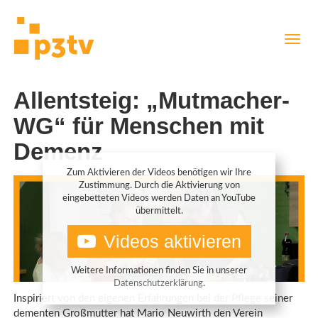
Direkt
Navig
zum
aktiv
Inhalt
Allentsteig: „Mutmacher-
WG“ für Menschen mit
Demenz
Zum Aktivieren der Videos benötigen wir Ihre
Zustimmung. Durch die Aktivierung von
eingebetteten Videos werden Daten an YouTube
übermittelt.
Videos aktivieren
Weitere Informationen finden Sie in unserer
Datenschutzerklärung
.
Inspiriert von den eigenen Erfahrungen bei der Pflege seiner
dementen Großmutter hat Mario Neuwirth den Verein