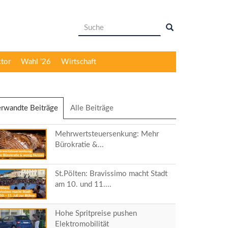
Suchformular
Suche
ktor
Wahl '26
Wirtschaft
rwandte Beiträge
(aktiver
Alle Beiträge
Reiter)
Mehrwertsteuersenkung: Mehr
Bürokratie &...
St.Pölten: Bravissimo macht Stadt
am 10. und 11....
Hohe Spritpreise pushen
Elektromobilität