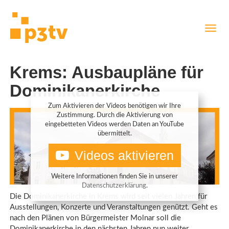
Direkt
Navig
zum
aktiv
Inhalt
Krems: Ausbaupläne für
Dominikanerkirche
Zum Aktivieren der Videos benötigen wir Ihre
Zustimmung. Durch die Aktivierung von
eingebetteten Videos werden Daten an YouTube
übermittelt.
Videos aktivieren
Weitere Informationen finden Sie in unserer
Datenschutzerklärung
.
Die Dominikanerkirche in Krems wird seit vielen Jahren für
Ausstellungen, Konzerte und Veranstaltungen genützt. Geht es
nach den Plänen von Bürgermeister Molnar soll die
Dominikanerkirche in den nächsten Jahren nun weiter